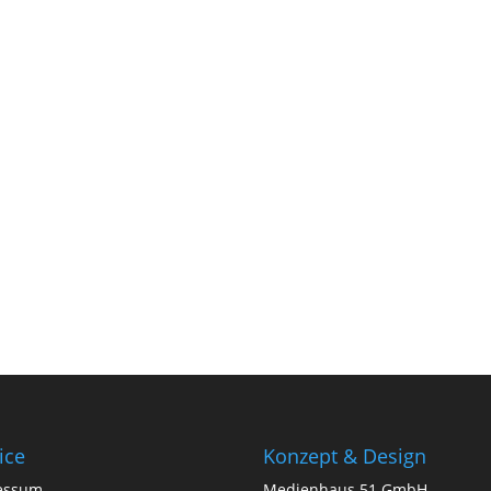
ice
Konzept & Design
essum
Medienhaus 51 GmbH