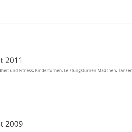
st 2011
heit und Fitness
,
Kinderturnen
,
Leistungsturnen Mädchen
,
Tanze
st 2009