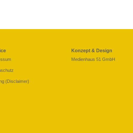
ice
Konzept & Design
essum
Medienhaus 51 GmbH
nschutz
ng (Disclaimer)